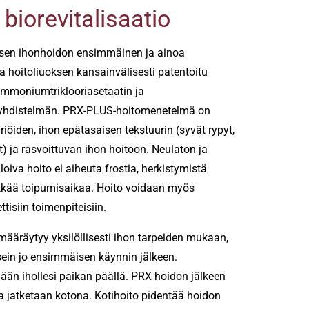
biorevitalisaatio
isen ihonhoidon ensimmäinen ja ainoa
 hoitoliuoksen kansainvälisesti patentoitu
mmoniumtriklooriasetaatin ja
yhdistelmän. PRX-PLUS-hoitomenetelmä on
riöiden, ihon epätasaisen tekstuurin (syvät rypyt,
) ja rasvoittuvan ihon hoitoon. Neulaton ja
oiva hoito ei aiheuta frostia, herkistymistä
itkää toipumisaikaa. Hoito voidaan myös
tisiin toimenpiteisiin.
ääräytyy yksilöllisesti ihon tarpeiden mukaan,
sein jo ensimmäisen käynnin jälkeen.
dään ihollesi paikan päällä. PRX hoidon jälkeen
oa jatketaan kotona. Kotihoito pidentää hoidon