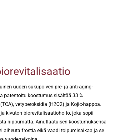
orevitalisaatio
uinen uuden sukupolven pre- ja anti-aging-
a patentoitu koostumus sisältää 33 %
 (TCA), vetyperoksidia (H2O2) ja Kojic-happoa.
a kivuton biorevitalisaatiohoito, joka sopii
 iästä riippumatta. Ainutlaatuisen koostumuksensa
 aiheuta frostia eikä vaadi toipumisaikaa ja se
na vuodenaikoina.