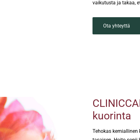
vaikutusta ja takaa, e
Ota yhteyttä
CLINICCAR
kuorinta
Tehokas kemiallinen k
tasaisen. Hoito sopii 