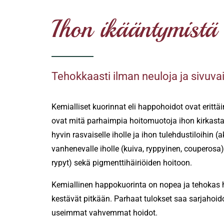
Ihon ikääntymistä
Tehokkaasti ilman neuloja ja sivuva
Kemialliset kuorinnat eli happohoidot ovat eritt
ovat mitä parhaimpia hoitomuotoja ihon kirkasta
hyvin rasvaiselle iholle ja ihon tulehdustiloihin
vanhenevalle iholle (kuiva, ryppyinen, couperosa), 
rypyt) sekä pigmenttihäiriöiden hoitoon.
Kemiallinen happokuorinta on nopea ja tehokas hoi
kestävät pitkään. Parhaat tulokset saa sarjahoi
useimmat vahvemmat hoidot.