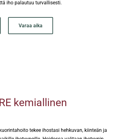
ttä iho palautuu turvallisesti.
Varaa aika
E kemiallinen
uorintahoito tekee ihostasi hehkuvan, kiinteän ja
kaikille ihotyypeille. Hoidossa valitaan ihotyypin