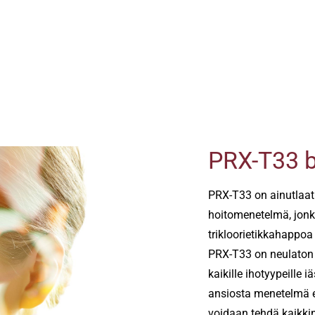
PRX-T33 bi
PRX-T33 on ainutlaat
hoitomenetelmä, jonk
trikloorietikkahappoa
PRX-T33 on neulaton j
kaikille ihotyypeille
ansiosta menetelmä ei
voidaan tehdä kaikki