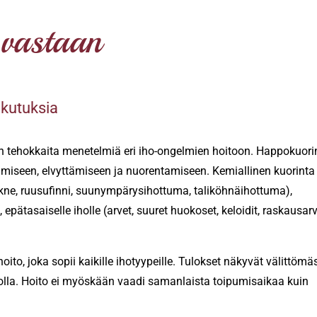
 vastaan
ikutuksia
äin tehokkaita menetelmiä eri iho-ongelmien hoitoon. Happokuori
miseen, elvyttämiseen ja nuorentamiseen. Kemiallinen kuorinta 
 (akne, ruusufinni, suunympärysihottuma, taliköhnäihottuma),
epätasaiselle iholle (arvet, suuret huokoset, keloidit, raskausarv
to, joka sopii kaikille ihotyypeille. Tulokset näkyvät välittömäs
dolla. Hoito ei myöskään vaadi samanlaista toipumisaikaa kuin