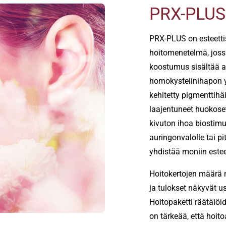
PRX-PLUS 
PRX-PLUS on esteett
hoitomenetelmä, jossa
koostumus sisältää a
homokysteiinihapon 
kehitetty pigmenttihäi
laajentuneet huokoset
kivuton ihoa biostimul
auringonvalolle tai p
yhdistää moniin esteet
Hoitokertojen määrä m
ja tulokset näkyvät u
Hoitopaketti räätälöi
on tärkeää, että hoit