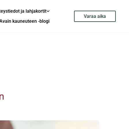
eystiedot ja lahjakortit
Varaa aika
Avain kauneuteen -blogi
in