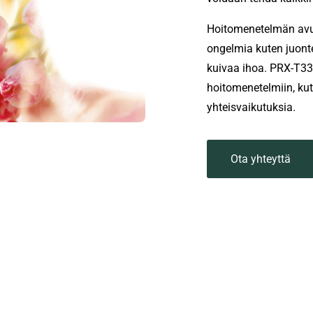
Hoitomenetelmän avull
ongelmia kuten juonte
kuivaa ihoa. PRX-T33
hoitomenetelmiin, ku
yhteisvaikutuksia.
Ota yhteyttä