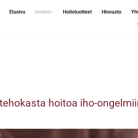
Etusivu
Hoidot
Hoitotuotteet
Hinnasto
Yht
 tehokasta hoitoa iho-ongelmi