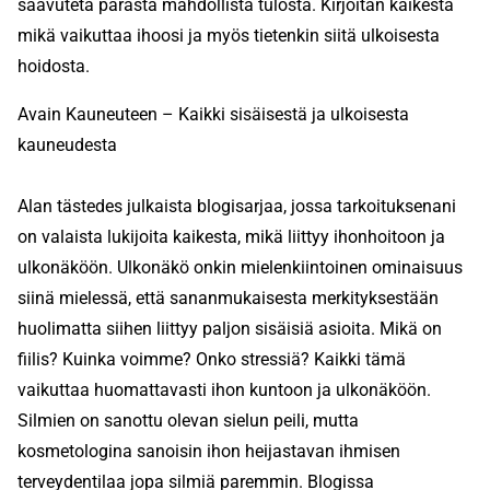
saavuteta parasta mahdollista tulosta. Kirjoitan kaikesta
mikä vaikuttaa ihoosi ja myös tietenkin siitä ulkoisesta
hoidosta.
Avain Kauneuteen – Kaikki sisäisestä ja ulkoisesta
kauneudesta
Alan tästedes julkaista blogisarjaa, jossa tarkoituksenani
on valaista lukijoita kaikesta, mikä liittyy ihonhoitoon ja
ulkonäköön. Ulkonäkö onkin mielenkiintoinen ominaisuus
siinä mielessä, että sananmukaisesta merkityksestään
huolimatta siihen liittyy paljon sisäisiä asioita. Mikä on
fiilis? Kuinka voimme? Onko stressiä? Kaikki tämä
vaikuttaa huomattavasti ihon kuntoon ja ulkonäköön.
Silmien on sanottu olevan sielun peili, mutta
kosmetologina sanoisin ihon heijastavan ihmisen
terveydentilaa jopa silmiä paremmin. Blogissa