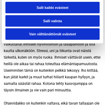
yksinkertaisesti paremmilla elintavoilla? Hoitojen
Salli kaikki evästeet
toimiessakaan ei lopputulos ole yhtä hyvä, kuin se olisi
ollut ennaltaehkäisyllä. Hoidot ovat lisäksi kalliimpia ja
Salli valinta
vaivalloisempia kuin pienet elintapamuutokset.
Vain välttämättömät evästeet
Blogissa käsitellään siis vaihtelevasti osa-alueita, jotka
vaikuttavat ihmisen hyvinvointiin ja tasapainoon ja sitä
kautta ulkonäköön. Stressi, uni ja liikunta ovat näistä
tärkeitä, kuten on myös ruoka. Ihmiset väittävät usein, ettei
heillä ole aikaa tai rahaa toteuttaa elämäntapamuutosta.
Useimmiten tämä on kuitenkin pelkkä tekosyy. Iho kiittää,
kun jätät karkit ja muut turhat hiilarit kaupan hyllyyn, ja
samalla säästät rahaa. Kotona tehty kasvojumppa on
täysin ilmainen ja vie vain pari minuuttia.
Ohjeviidakko on kuitenkin valtava, eikä tavan tallaajan ole