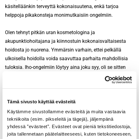
käsitelläänkin terveyttä kokonaisuutena, enkä tarjoa
helppoja pikakonsteja monimutkaisiin ongelmiin.
Olen tehnyt pitkän uran kosmetologina ja
akupunktiohoitajana ja kiinnostuin kokonaisvaltaisesta
hoidosta jo nuorena. Ymmärsin varhain, ettei pelkällä
ulkoisella hoidolla voida saavuttaa parhaita mahdollisia
tuloksia. Iho-ongelmiin löytyy aina joku syy, oli se sitten
perinnöllinen tai elintapoihin liittyvä.
Kiinnostus ravintoon kumpuaa lapsuudestani. Äitini oli
Tämä sivusto käyttää evästeitä
viisas, eikä antanut meidän lasten syödä väriaineilla
kyllästettyjä karkkeja. Emme kuluttaneet eineksiä emmekä
Käytämme sivustollamme evästeitä ja muita vastaavia
tekniikoita (esim. pikseleitä ja tägejä), jäljempänä
margariinia ja perheessämme tiedettiin välttää
yhdessä ”evästeet”. Evästeet ovat pieniä tekstitiedostoja,
natriumglutamaattia jo 70-luvulla. Minut opetettiin
joita tallennetaan päätelaitteeseesi, kuten tietokoneeseen,
kyseenalaistamaan asioita ja ajattelemaan välillä omilla